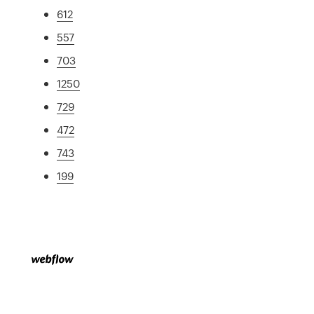
612
557
703
1250
729
472
743
199